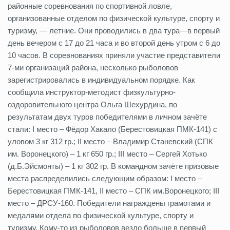
районные соревнования по спортивной ловле,
организованные отделом по физической культуре, спорту и
туризму, — летние. Они проводились в два тура—в первый
день вечером с 17 до 21 часа и во второй день утром с 6 до
10 часов. В соревнованиях приняли участие представители
7-ми организаций района, несколько рыболовов
зарегистрировались в индивидуальном порядке. Как
сообщила инструктор-методист физкультурно-
оздоровительного центра Ольга Шехурдина, по
результатам двух туров победителями в личном зачёте
стали: I место – Фёдор Хакало (Берестовицкая ПМК-141) с
уловом 3 кг 312 гр.; II место – Владимир Станевский (СПК
им. Воронецкого) – 1 кг 650 гр.; III место – Сергей Хотько
(д.Б.Эйсмонты) – 1 кг 302 гр. В командном зачёте призовые
места распределились следующим образом: I место –
Берестовицкая ПМК-141, II место – СПК им.Воронецкого; III
место – ДРСУ-160. Победители награждены грамотами и
медалями отдела по физической культуре, спорту и
туризму. Кому-то из рыболовов везло больше в первый