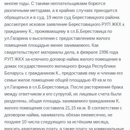
многие годы. С такими неплательщиками борются
различными методами, а в крайних случаях приходится
обращаться и в суд. 19 июля суд Берестовицкого района
рассмотрел исковое заявление Берестовицкого РУП ЖКХ к
гражданину К., проживающему в г.п.Б.Берестовица по
ул.Гагарина о выселении с предоставлением жилого
помещения площадью менее занимаемого. Как
свидетельствуют материалы дела, в феврале 1996 года
РУП ЖКХ за-ключило договор найма жилого помещения в
домах государственного жилищного фонда Республики
Беларусь с гражданином К., предоставив ему и членам его
семьи жилое помещение общей площадью 49 кв.м по
ул.Гагарина в г.п.Б.Берестовица. После расторжения брака
между ответчиком и его супругой, их лицевые счета были
разделены, общая площадь занимаемого гражданином К.
жилого помещения составила 21,15 кв.м. В соответствии с
договором найма, наниматель обязан ежемесячно, не
позднее 10 числа следующего за истёкшим месяца,
вносить квартирную плату, а также плату за коммунальные