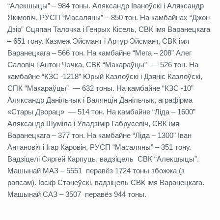
“Алекшыцы” – 984 тоны. Аляксандр Іваноўскі і Аляксандр
Якімовіч, РУСП “Масаляны” – 850 тон. На камбайнах “Джон
Дзір” Сцяпан Талочка і Генрых Кісель, СВК імя Варанецкага
– 651 тону. Казмеж Эйсмант і Артур Эйсмант, СВК імя
Варанецкага – 566 тон. На камбайне “Мега – 208” Алег
Саловіч і Антон Чэчка, СВК “Макараўцы” — 526 тон. На
камбайне “КЗС -1218” Юрый Казлоўскі і Дзяніс Казлоўскі,
СПК “Макараўцы” — 632 тоны. На камбайне “КЗС -10”
Аляксандр Данільчык і Валянцін Данільчык, аграфірма
«Стары Дворац» — 514 тон. На камбайне “Ліда – 1600”
Аляксандр Шуміла і Уладзімір Габрусевіч, СВК імя
Варанецкага – 377 тон. На камбайне “Ліда – 1300” Іван
Антановіч і Ігар Каровін, РУСП “Масаляны” – 351 тону.
Вадзіцелі Сяргей Карпуць, вадзіцель СВК “Алекшыцы”.
Машынай МАЗ – 5551 перавёз 1724 тоны збожжа (з
рапсам). Іосіф Станеўскі, вадзіцель СВК імя Варанецкага.
Машынай САЗ – 3507 перавёз 944 тоны.