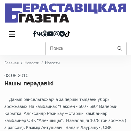
Главная
Новости
Новости
03.08.2010
Нашы перадавікі
Даныя райсельгасхарча за першы тыдзень уборкі
збожжавых На камбайнах “Лексіён - 560 - 580” Валерый
Карытка, Аляксандр Рэзнікаў – старшы камбайнер і
камбайнер СВК “Алекшыцы”. Намалацілі 1078 тон збожжа (
з рапсам). Казімір Антушэвіч і Вадзім Лаўрашук, СВК