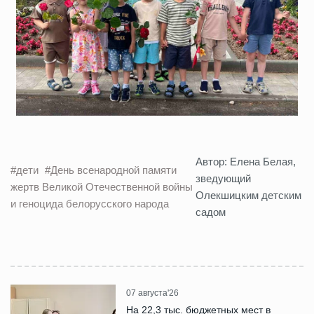
Автор: Елена Белая,
#дети
#День всенародной памяти
зведующий
жертв Великой Отечественной войны
Олекшицким детским
и геноцида белорусского народа
садом
07 августа'26
На 22,3 тыс. бюджетных мест в