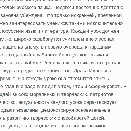
телей русского языка. Педагоги постоянно делятся с
вановна убеждена, что только искренней, преданной
жно заинтересовать учеников такими исключительно
лорусский язык и литература. Каждый урок должен
му же, широко развёрнутая учителем внеклассная
, национальному, в первую очередь, к народным
т созданный в кабинете белорусского языка и
у сказать, кабинет белорусского языка и литературы
онкурса предметных кабинетов. Ирина Ивановна
оримые. На каждом уроке она стремится зажечь
ю главную задачу видит в том, чтобы сформировать у
дей высоко моральных и творческих, патриотов
чество, актуальность каждого урока характеризуют
 сдают экзамены, демонстрируя основательные
ль развитию творческих способностей детей.
ти, увидеть в каждом из своих воспитанников