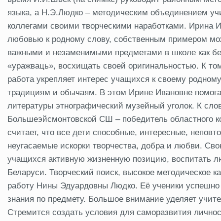
языка, а Н.Э.Людко – методическим объединением учи
коллегами своими творческими наработками. Ирина И
любовью к родному слову, собственным примером мо
важными и незаменимыми предметами в школе как бе
«уражваць», восхищать своей оригинальностью. К то
работа укрепляет интерес учащихся к своему родному
традициям и обычаям. В этом Ирине Ивановне помогае
литературы этнографический музейный уголок. К слов
Большеэйсмонтовской СШ – победитель областного к
считает, что все дети способные, интересные, неповт
неугасаемые искорки творчества, добра и любви. Сво
учащихся активную жизненную позицию, воспитать лю
Беларуси. Творческий поиск, высокое методическое ка
работу Нины Эдуардовны Людко. Её ученики успешно
знания по предмету. Большое внимание уделяет учите
Стремится создать условия для саморазвития личнос