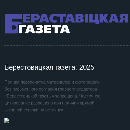
Берестовицкая газета, 2025
Полная перепечатка материалов и фотографий
без письменного согласия главного редактора
«Берестовицкой газеты» запрещена. Частичное
цитирование разрешено при наличии прямой
активной ссылки на источник.