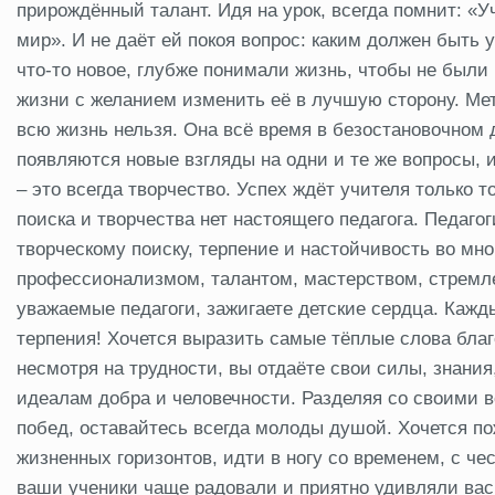
прирождённый талант. Идя на урок, всегда помнит: «Уч
мир». И не даёт ей покоя вопрос: каким должен быть 
что-то новое, глубже понимали жизнь, чтобы не был
жизни с желанием изменить её в лучшую сторону. Ме
всю жизнь нельзя. Она всё время в безостановочном
появляются новые взгляды на одни и те же вопросы, 
– это всегда творчество. Успех ждёт учителя только т
поиска и творчества нет настоящего педагога. Педагог
творческому поиску, терпение и настойчивость во м
профессионализмом, талантом, мастерством, стремле
уважаемые педагоги, зажигаете детские сердца. Кажд
терпения! Хочется выразить самые тёплые слова благо
несмотря на трудности, вы отдаёте свои силы, знани
идеалам добра и человечности. Разделяя со своими в
побед, оставайтесь всегда молоды душой. Хочется п
жизненных горизонтов, идти в ногу со временем, с че
ваши ученики чаще радовали и приятно удивляли вас.