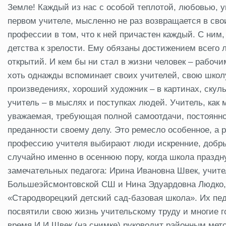
Земле! Каждый из нас с особой теплотой, любовью, 
первом учителе, мысленно не раз возвращается в св
профессии в том, что к ней причастен каждый. С ним
детства к зрелости. Ему обязаны достижением всего 
открытий. И кем бы ни стал в жизни человек – рабо
хоть однажды вспоминает своих учителей, свою школу
произведениях, хороший художник – в картинах, скул
учитель – в мыслях и поступках людей. Учитель, как м
уважаемая, требующая полной самоотдачи, постоянно
преданности своему делу. Это ремесло особенное, а 
профессию учителя выбирают люди искренние, добры
случайно именно в осеннюю пору, когда школа праздн
замечательных педагога: Ирина Ивановна Швек, учите
Большеэйсмонтовской СШ и Нина Эдуардовна Людко, 
«Стародворецкий детский сад-базовая школа». Их пед
посвятили свою жизнь учительскому труду и многие г
время И.И.Швек (на снимке) руководит районным мет