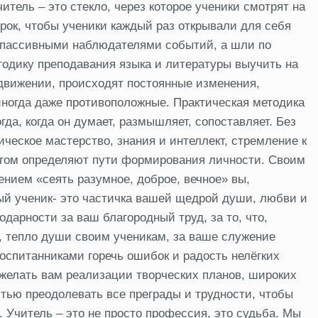
итель – это стекло, через которое ученики смотрят на
урок, чтобы ученики каждый раз открывали для себя
и пассивными наблюдателями событий, а шли по
тодику преподавания языка и литературы выучить на
 движении, происходят постоянные изменения,
иногда даже противоположные. Практическая методика
огда, когда он думает, размышляет, сопоставляет. Без
ическое мастерство, знания и интеллект, стремление к
ногом определяют пути формирования личности. Своим
нием «сеять разумное, доброе, вечное» вы,
ый ученик- это частичка вашей щедрой души, любви и
дарности за ваш благородный труд, за то, что,
я, тепло души своим ученикам, за ваше служение
оспитанниками горечь ошибок и радость нелёгких
ожелать вам реализации творческих планов, широких
стью преодолевать все преграды и трудности, чтобы
 Учитель – это не просто профессия, это судьба. Мы