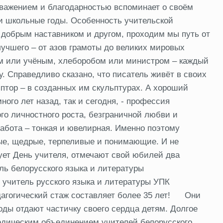
уважением и благодарностью вспоминает о своём
ои школьные годы. Особенность учительской
, добрым наставником и другом, проходим мы путь от
лучшего – от азов грамоты до великих мировых
чим или учёным, хлеборобом или министром – каждый
. Справедливо сказано, что писатель живёт в своих
ьптор – в созданных им скульптурах. А хороший
ного лет назад, так и сегодня, - профессия
го личностного роста, безграничной любви и
работа – тонкая и ювелирная. Именно поэтому
е, щедрые, терпеливые и понимающие. И не
ует День учителя, отмечают свой юбилей два
ль белорусского языка и литературы
учитель русского языка и литературы УПК
агогический стаж составляет более 35 лет!
Они
оды отдают частичку своего сердца детям. Долгое
одическим объединением учителей белорусского