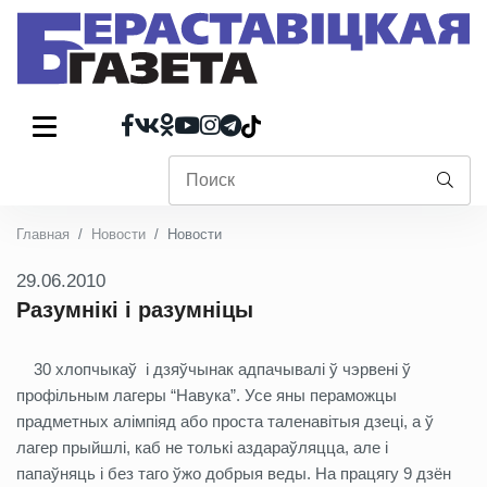
Главная
Новости
Новости
29.06.2010
Разумнікі і разумніцы
30 хлопчыкаў і дзяўчынак адпачывалі ў чэрвені ў
профільным лагеры “Навука”. Усе яны пераможцы
прадметных алімпіяд або проста таленавітыя дзеці, а ў
лагер прыйшлі, каб не толькі аздараўляцца, але і
папаўняць і без таго ўжо добрыя веды. На працягу 9 дзён