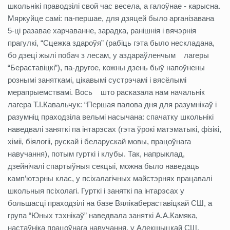
школьнікі праводзілі свой час весела, а галоўнае - карысна.
Мяркуйце самі: па-першае, для дзяцей было арганізавана
5-ці разавае харчаванне, зарадка, ранішнія і вячэрнія
прагулкі, “Сцежка здароўя” (рабіць гэта было нескладана,
бо дзеці жылі побач з лесам, у аздараўленчым лагеры
“Бераставіцкі”), па-другое, кожны дзень быў напоўнены
рознымі заняткамі, цікавымі сустрэчамі і вясёлымі
мерапрыемствамі. Вось што расказала нам начальнік
лагера Т.І.Кавальчук: “Першая палова дня для разумнікаў і
разумніц праходзіла вельмі насычана: спачатку школьнікі
наведвалі заняткі па інтарэсах (гэта ўрокі матэматыкі, фізікі,
хіміі, біялогіі, рускай і беларускай мовы, працоўнага
навучання), потым гурткі і клубы. Так, напрыклад,
дзейнічалі спартыўныя секцыі, можна было наведаць
камп’ютэрны клас, у псіхалагічных майстэрнях працавалі
школьныя псіхолагі. Гурткі і заняткі па інтарэсах у
большасці праходзілі на базе Вялікабераставіцкай СШ, а
група “Юных тэхнікаў” наведвала заняткі А.А.Камяка,
настаўніка працоўнага навучання, у Алекшыцкай СШ.