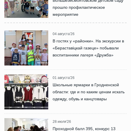
Большеэйсмонтовском детском саду
прошло профилактическое
мероприятие
04 августа'26
В гостях у «районки». На экскурсии в
«Бераставіцкай газеце» побывали
воспитанники лагеря «Дружба»
01 августа'26
Школьные ярмарки в Гродненской
области: где и по каким ценам искать
одежду, обувь и канцтовары
28 июля'26
Проходной балл 395, конкурс 13