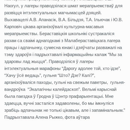
Наогул, у лагеры праводзілася шмат мерапрыемстваў для
развіцця інтэлектуальных магчымасцей дзяцей.
Выхавацелі А.В. Апанасік, В.А. Більдзя, Т.А. Ільючак і Ю.В.
Карповіч цікава арганізоўвалі культурна-масавыя
мерапрыемствы. Бераставіцкія школьнікі сустракаліся
разам са сваімі аднагодкамі з Малабераставіцкага лагера
працы і адпачынку, сумесна юнакі і дзяўчаты разважалі на
тэму здароўя і падрыхтавалі інфармацыйны калаж “Мы за
здаровы лад жыцця”. Праводзіліся ў лагеры
інтэлектуальныя марафоны “Дарогу адолее той, хто ідзе”,
“Хачу ўсё ведаць”, гульня “Што? Дзе? Калі?”,
арганізоўваліся паходы, гульні на свежым паветры, гульня-
вандроўка “Экалагічны калейдаскоп”. Вельмі карыснай
была паездка ў Гродна ў Цэнтр прафарыентацыі. Мне
здаецца, вучні засталіся задаволены, бо мы імкнуліся
зрабіць адпачынак не толькі цікавым, але і запамінальным.”
Падрыхтавала Алена Рыжко, фота аўтара