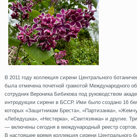
В 2011 году коллекция сирени Центрального ботаниче
была отмечена почетной грамотой Международного об
сотрудник Вероника Бибикова под руководством акад
интродукции сирени в БССР. Ими было создано 16 бе
которых «Защитникам Бреста», «Партизанка», «Жемчу
«Лебедушка», «Нестерка», «Свитязянка» и другие. Тр
— включены сегодня в международный реестр сортов
В настоящее время коллекция сирени Центрального бо