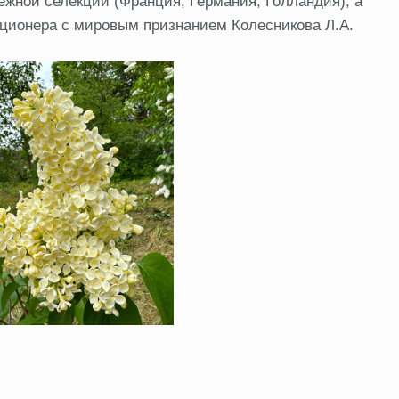
ежной селекции (Франция, Германия, Голландия), а
екционера с мировым признанием Колесникова Л.А.