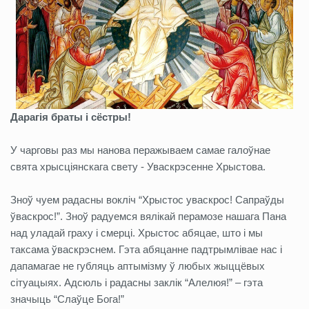
Дарагія браты і сёстры!
У чарговы раз мы нанова перажываем самае галоўнае
свята хрысціянскага свету - Уваскрэсенне Хрыстова.
Зноў чуем радасны вокліч “Хрыстос уваскрос! Сапраўды
ўваскрос!”. Зноў радуемся вялікай перамозе нашага Пана
над уладай граху і смерці. Хрыстос абяцае, што і мы
таксама ўваскрэснем. Гэта абяцанне падтрымлівае нас і
дапамагае не губляць аптымізму ў любых жыццёвых
сітуацыях. Адсюль і радасны заклік “Алелюя!” – гэта
значыць “Слаўце Бога!”