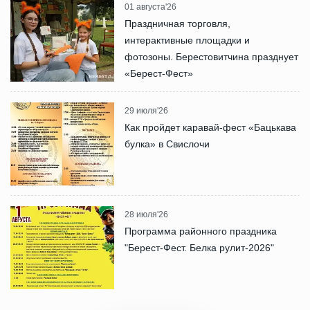
01 августа'26
Праздничная торговля,
интерактивные площадки и
фотозоны. Берестовитчина празднует
«Берест-Фест»
29 июля'26
Как пройдет каравай-фест «Бацькава
булка» в Свислочи
28 июля'26
Программа районного праздника
"Берест-Фест. Белка рулит-2026"