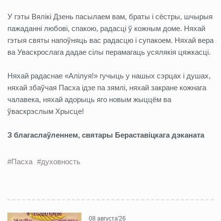
У гэты Вялікі Дзень пасылаем вам, браты і сёстры, шчырыя
пажаданні любові, спакою, радасці ў кожным доме. Няхай
гэтыя святы напоўняць вас радасцю і супакоем. Няхай вера
ва Уваскрослага дадае сілы перамагаць усялякія цяжкасці.
Няхай радаснае «Алілуя!» гучыць у нашых сэрцах і душах,
няхай збаўчая Пасха ідзе па зямлі, няхай закране кожнага
чалавека, няхай адорыць яго новым жыццём ва
ўваскрэслым Хрысце!
З благаслаўленнем, святары Бераставіцкага дэканата
#Пасха
#духовность
08 августа'26