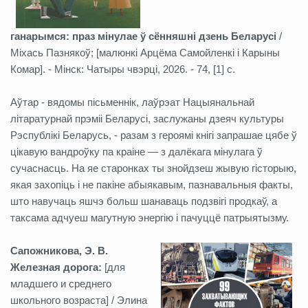
ганарымся: праз мінулае ў сённяшні дзень Беларусі
/
Міхась Пазнякоў; [малюнкі Арцёма Самойленкі і Карыны
Комар]. - Мінск: Чатыры чвэрці, 2026. - 74, [1] с.
Аўтар - вядомы пісьменнік, лаўрэат Нацыянальнай
літаратурнай прэміі Беларусі, заслужаны дзеяч культуры
Рэспублікі Беларусь, - разам з героямі кнігі запрашае цябе ў
цікавую вандроўку па краіне — з далёкага мінулага ў
сучаснасць. На яе старонках ты знойдзеш жывую гісторыю,
якая захопіць і не пакіне абыякавым, пазнавальныя факты,
што навучаць яшчэ больш шанаваць подзвігі продкаў, а
таксама адчуеш магутную энергію і пачуццё патрыятызму.
Сапожникова, Э. В.
Железная дорога:
[для
младшего и среднего
школьного возраста] / Элина