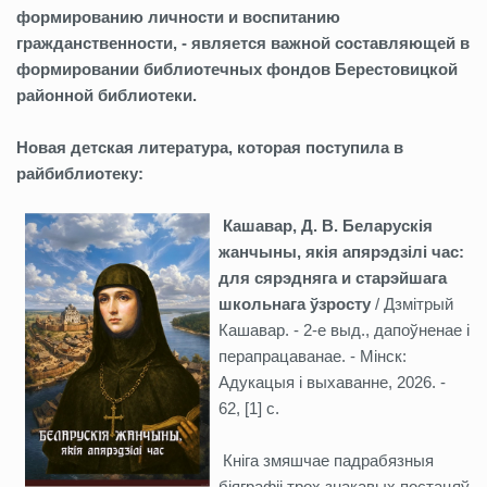
формированию личности и воспитанию
гражданственности, - является важной составляющей в
формировании библиотечных фондов Берестовицкой
районной библиотеки.
Новая детская литература, которая поступила в
райбиблиотеку:
Кашавар, Д. В. Беларускія
жанчыны, якія апярэдзілі час:
для сярэдняга и старэйшага
школьнага ўзросту
/ Дзмітрый
Кашавар. - 2-е выд., дапоўненае і
перапрацаванае. - Мінск:
Адукацыя і выхаванне, 2026. -
62, [1] с.
Кніга змяшчае падрабязныя
біяграфіі трох знакавых постацяў