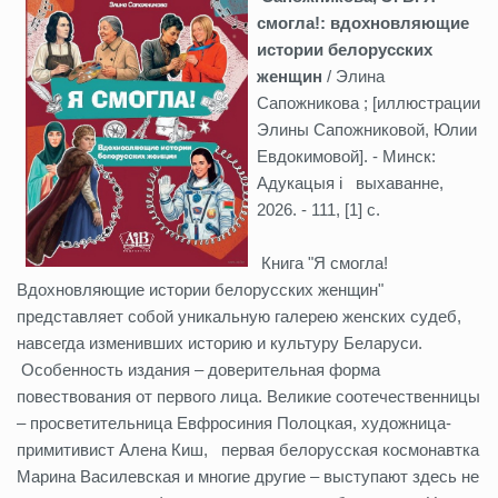
смогла!: вдохновляющие
истории белорусских
женщин
/ Элина
Сапожникова ; [иллюстрации
Элины Сапожниковой, Юлии
Евдокимовой]. - Минск:
Адукацыя і выхаванне,
2026. - 111, [1] с.
Книга "Я смогла!
Вдохновляющие истории белорусских женщин"
представляет собой уникальную галерею женских судеб,
навсегда изменивших историю и культуру Беларуси.
Особенность издания – доверительная форма
повествования от первого лица. Великие соотечественницы
– просветительница Евфросиния Полоцкая, художница-
примитивист Алена Киш, первая белорусская космонавтка
Марина Василевская и многие другие – выступают здесь не