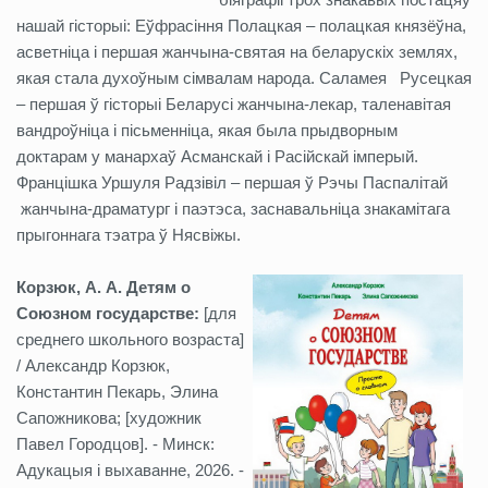
нашай гісторыі: Еўфрасіння Полацкая – полацкая князёўна,
асветніца і першая жанчына-святая на беларускіх землях,
якая стала духоўным сімвалам народа. Саламея Русецкая
– першая ў гісторыі Беларусі жанчына-лекар, таленавітая
вандроўніца і пісьменніца, якая была прыдворным
доктарам у манархаў Асманскай і Расійскай імперый.
Францішка Уршуля Радзівіл – першая ў Рэчы Паспалітай
жанчына-драматург і паэтэса, заснавальніца знакамітага
прыгоннага тэатра ў Нясвіжы.
Корзюк, А. А. Детям о
Союзном государстве:
[для
среднего школьного возраста]
/ Александр Корзюк,
Константин Пекарь, Элина
Сапожникова; [художник
Павел Городцов]. - Минск:
Адукацыя і выхаванне, 2026. -