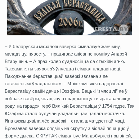
– У беларускай міфалогіі вавёрка сімвалізуе жанчыну,
маладзіцу, нявесту, – працягвае апісанне помніку Андрэй
Втарушын. – А праз колер суадносіцца са стыхіяй агню.
Таксама гэты звярок з’яўляецца і сімвал пладавітасці.
Паходжанне бераставіцкай вавёркі звязана з яе
тагачаснымі ўладальнікамі – Мнішкамі, якія падаравалі
Бераставіцу сваёй дачцэ Юзэфіне. Бацькі “змясцілі” яе ў
вобразе вавёркі, як адзіную спадчынніцу і выратавальніцу
роду, на гарадскі герб Вялікай Бераставіцы ў 1754 годзе. Так
Юзэфіна стала будучай уладальніцай цэлага мястэчка.
Яна ажжыцявіла лёс вавёркі – стала шматдзетнай маці.
Бронзавая вавёрка сядзіць на скрутку з віслай пячаццю ў
форме дыска. СКРУТАК сімвалізуе Магдэбургскі прывілей,