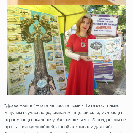
“Дрэва жыцця” – гэта не проста помнік. Гэта мост паміж
мінулым і сучаснасцю, сімвал жыццёвай сілы, мудрасці і
пераемнасці пакаленняў. Адзначаючы яго 20-годдзе, мы не
проста святкуем юбілей, а зноў адкрываем для сябе