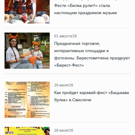
Фесте «Белка рулит!» стала
настоящим праздником музыки
01 августа'26
Праздничная торговля,
интерактивные площадки и
фотозоны. Берестовитчина празднует
«Берест-Фест»
29 июля'26
Как пройдет каравай-фест «Бацькава
булка» в Свислочи
28 июля'26