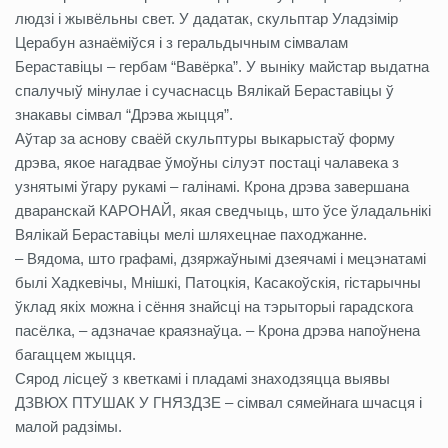
людзі і жывёльны свет. У дадатак, скульптар Уладзімір
Церабун азнаёміўся і з геральдычным сімвалам
Бераставіцы – гербам “Вавёрка”. У выніку майстар выдатна
спалучыў мінулае і сучаснасць Вялікай Бераставіцы ў
знакавы сімвал “Дрэва жыцця”.
Аўтар за аснову сваёй скульптуры выкарыстаў форму
дрэва, якое нагадвае ўмоўны сілуэт постаці чалавека з
узнятымі ўгару рукамі – галінамі. Крона дрэва завершана
дваранскай КАРОНАЙ, якая сведчыць, што ўсе ўладальнікі
Вялікай Бераставіцы мелі шляхецнае паходжанне.
– Вядома, што графамі, дзяржаўнымі дзеячамі і мецэнатамі
былі Хадкевічы, Мнішкі, Патоцкія, Касакоўскія, гістарычны
ўклад якіх можна і сёння знайсці на тэрыторыі гарадскога
пасёлка, – адзначае краязнаўца. – Крона дрэва напоўнена
багаццем жыцця.
Сярод лісцеў з кветкамі і пладамі знаходзяцца выявы
ДЗВЮХ ПТУШАК У ГНЯЗДЗЕ – сімвал сямейнага шчасця і
малой радзімы.