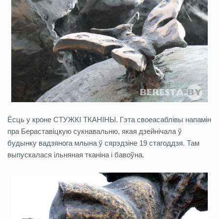
Ёсць у кроне СТУЖКІ ТКАНІНЫ. Гэта своеасаблівы напамін
пра Бераставіцкую сукнавальню, якая дзейнічала ў
будынку вадзянога млына ў сярэдзіне 19 стагоддзя. Там
выпускалася ільняная тканіна і бавоўна.