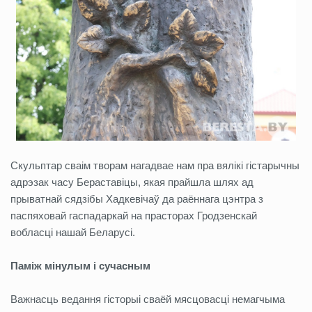
Скульптар сваім творам нагадвае нам пра вялікі гістарычны
адрэзак часу Бераставіцы, якая прайшла шлях ад
прыватнай сядзібы Хадкевічаў да раённага цэнтра з
паспяховай гаспадаркай на прасторах Гродзенскай
вобласці нашай Беларусі.
Паміж мінулым і сучасным
Важнасць ведання гісторыі сваёй мясцовасці немагчыма