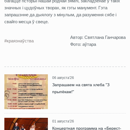
багацце гісторыі нашай роднай зямлі, закладзенае ў такіх
значных і цудоўных творах, як гэты манумент. Гэта
запрашэнне да дыялогу з мінулым, да разумення сябе і
свайго месца ў свеце.
Автор: Святлана Ганчарова
#краязнаўства
Фото: аўтара
06 августа'26
Запрашаем на свята хлеба "З
прыпёкам!"
01 августа'26
Концертная программа на «Берест-