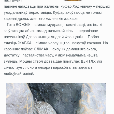
пастамент
павінен нагадваць пра жалезны куфар Хадкевічаў – першых
уладальнікаў Бераставіцы. Куфар ахоўваюць не толькі
карэнні дрэва, але і яго маленькія жыхары.
– Гэта ВОЖЫК – сімвал мудрасці і кемлівасці, яго іголкі
з’яўляюцца абярэгам ад нячыстай сілы, – пералічвае
насельнікаў Дрэва жыцця Андрэй Францавіч. – Побач
сядзіць ЖАБКА – сімвал чараўніцтва і пакутаў кахання. На
карэннях поўзае СЛІМАК – ахоўнік дамашняга ачага,
дастатку і пастаянства часу, у якім немагчыма нешта
змяніць. Моцны ствол дрэва дае прытулак ДЗЯТЛУ, які
сімвалізуе ляснога лекара і варажбіта, звязанага з
любоўнай магіяй.