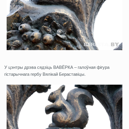
У цэнтры дрэва сядзіць ВАВЁРКА – галоўная фігура
гістарычнага гербу Вялікай Бераставіцы.