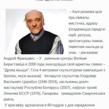
– Калі размова ідзе
пра сімвалы
мястэчка, адразу
ўзгадваюцца гарадскі
герб, ратуша,
архітэктурны помнік,
памятная шыльда ці
знак, – расказвае
Андрэй Францавіч. – У раённым цэнтры Вялікая
Бераставіца в 2006 года знаходзіцца свой адметны сімвал –
“Дрэва жыцця”. Гэта 4-метровая скульптурная кампазіцыя з
бронзы, якую выканаў беларускі скульптар Уладзімір
Васільевіч Церабун (1946-2024), заслужаны дзеяч
мастацтваў Рэспублікі Беларусь (2007), лаўрэат прэміі
Ленкома БССР (1976), Ганаровы грамадзянін Смаргонскага
раёна.
У красавіку адзначалася 80-годдзе з дня нараджэння