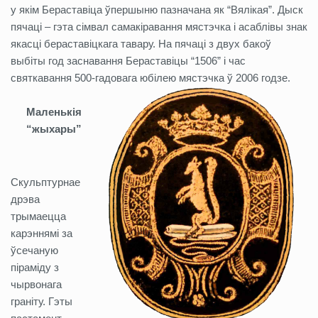
у якім Бераставіца ўпершыню пазначана як “Вялікая”. Дыск
пячаці – гэта сімвал самакіравання мястэчка і асаблівы знак
якасці бераставіцкага тавару. На пячаці з двух бакоў
выбіты год заснавання Бераставіцы “1506” і час
святкавання 500-гадовага юбілею мястэчка ў 2006 годзе.
Маленькія
“жыхары”
Скульптурнае
дрэва
трымаецца
карэннямі за
ўсечаную
піраміду з
чырвонага
граніту. Гэты