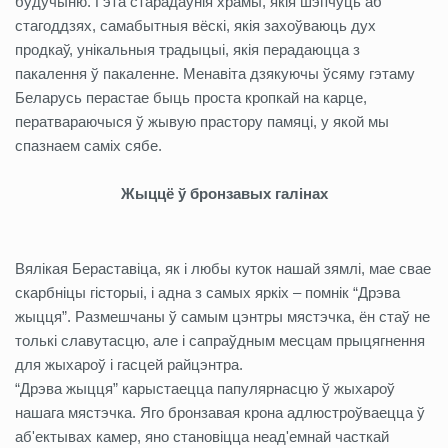
будучыню. Гэта старадаўнія храмы, якія шэпчуць аб
стагоддзях, самабытныя вёскі, якія захоўваюць дух
продкаў, унікальныя традыцыі, якія перадаюцца з
пакалення ў пакаленне. Менавіта дзякуючы ўсяму гэтаму
Беларусь перастае быць проста кропкай на карце,
ператвараючыся ў жывую прастору памяці, у якой мы
спазнаем саміх сябе.
Жыццё ў бронзавых галінах
Вялікая Бераставіца, як і любы куток нашай зямлі, мае свае
скарбніцы гісторыі, і адна з самых яркіх – помнік “Дрэва
жыцця”. Размешчаны ў самым цэнтры мястэчка, ён стаў не
толькі славутасцю, але і сапраўдным месцам прыцягнення
для жыхароў і гасцей райцэнтра.
“Дрэва жыцця” карыстаецца папулярнасцю ў жыхароў
нашага мястэчка. Яго бронзавая крона адлюстроўваецца ў
аб'ектывах камер, яно становіцца неад'емнай часткай