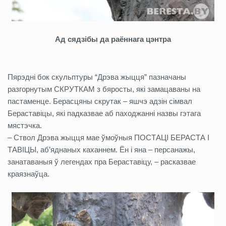
Ад сядзібы да раённага цэнтра
Пярэдні бок скульптуры “Дрэва жыцця” пазначаны
разгорнутым СКРУТКАМ з бяросты, які замацаваны на
пастаменце. Берасцяны скрутак – яшчэ адзін сімвал
Бераставіцы, які падказвае аб паходжанні назвы гэтага
мястэчка.
– Ствол Дрэва жыцця мае ўмоўныя ПОСТАЦІ БЕРАСТА І
ТАВІЦЫ, аб’яднаных каханнем. Ён і яна – персанажы,
занатаваныя ў легендах пра Бераставіцу, – расказвае
краязнаўца.