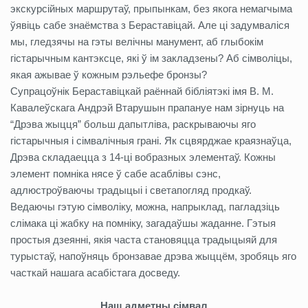
экскурсійных маршрутаў, прыпынкам, без якога немагчыма
ўявіць сабе знаёмства з Бераставіцай. Але ці задумваліся
мы, гледзячы на гэты велічны манумент, аб глыбокім
гістарычным кантэксце, які ў ім закладзены? Аб сімволіцы,
якая ажывае ў кожным рэльефе бронзы?
Супрацоўнік Бераставіцкай раённай бібліятэкі імя В. М.
Кавалеўскага Андрэй Втарушын прапануе нам зірнуць на
“Дрэва жыцця” больш дапытліва, раскрываючы яго
гістарычныя і сімвалічныя грані. Як сцвярджае краязнаўца,
Дрэва складаецца з 14-ці вобразных элементаў. Кожны
элемент помніка нясе ў сабе асаблівы сэнс,
адлюстроўваючы традыцыі і светапогляд продкаў.
Ведаючы гэтую сімволіку, можна, напрыклад, пагладзіць
слімака ці жабку на помніку, загадаўшы жаданне. Гэтыя
простыя дзеянні, якія часта становяцца традыцыяй для
турыстаў, напоўняць бронзавае дрэва жыццём, зробяць яго
часткай нашага асабістага досведу.
Наш адметны
сімвал