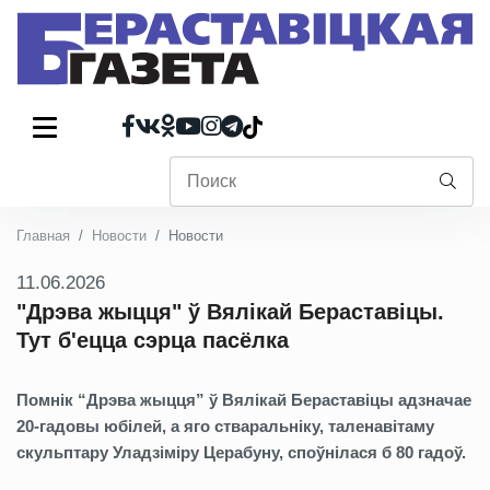
Главная
Новости
Новости
11.06.2026
"Дрэва жыцця" ў Вялікай Бераставіцы.
Тут б'ецца сэрца пасёлка
Помнік “Дрэва жыцця” ў Вялікай Бераставіцы адзначае
20-гадовы юбілей, а яго стваральніку, таленавітаму
скульптару Уладзіміру Церабуну, споўнілася б 80 гадоў.