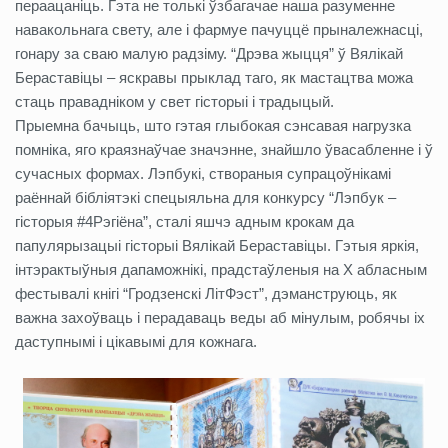
пераацаніць. Гэта не толькі ўзбагачае наша разуменне
навакольнага свету, але і фармуе пачуццё прыналежнасці,
гонару за сваю малую радзіму. “Дрэва жыцця” ў Вялікай
Бераставіцы – яскравы прыклад таго, як мастацтва можа
стаць правадніком у свет гісторыі і традыцый.
Прыемна бачыць, што гэтая глыбокая сэнсавая нагрузка
помніка, яго краязнаўчае значэнне, знайшло ўвасабленне і ў
сучасных формах. Лэпбукі, створаныя супрацоўнікамі
раённай бібліятэкі спецыяльна для конкурсу “Лэпбук –
гісторыя #4Рэгіёна”, сталі яшчэ адным крокам да
папулярызацыі гісторыі Вялікай Бераставіцы. Гэтыя яркія,
інтэрактыўныя дапаможнікі, прадстаўленыя на Х абласным
фестывалі кнігі “Гродзенскі ЛітФэст”, дэманструюць, як
важна захоўваць і перадаваць веды аб мінулым, робячы іх
даступнымі і цікавымі для кожнага.