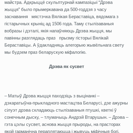
майстра. Адкрыццё скульптурнай кампазіцыі “Дрэва
жыцця” было прымеркавана да 500-годдзя з часу
заснавання мястэчка Вялікая Бераставіца, вядомага з
гістарычных крыніц ад 1506 года. Таму стылізаваныя
вобразы і дэталі, якія напаўняюць Дрэва жыцця, мы
павінны разглядаць праз прызму гісторыі Вялікай
Бераставіцы. А ўдакладняць алегорыю жывёльнага свету
мы будзем праз беларускую міфалогію.
Дрэва як сусвет
– Матыў Дрэва жыцця паходзіць з выцінанкі –
дэкаратыўна-прыкладного мастацтва Беларусі, дзе ажурны
сілуэт дрэва складаюць стылізаваныя птушкі, кветкі ў
сонечным дыску, – тлумачыць Андрэй Втарушын. – Дрэва –
гэта цэлы сусвет, аснова жыцця прыроды, на прасторах
якой гарманічна пераплятаюцца і жывуць міфічныя богі,