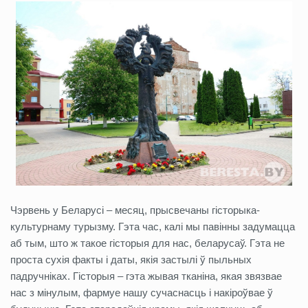
Чэрвень у Беларусі – месяц, прысвечаны гісторыка-
культурнаму турызму. Гэта час, калі мы павінны задумацца
аб тым, што ж такое гісторыя для нас, беларусаў. Гэта не
проста сухія факты і даты, якія застылі ў пыльных
падручніках. Гісторыя – гэта жывая тканіна, якая звязвае
нас з мінулым, фармуе нашу сучаснасць і накіроўвае ў