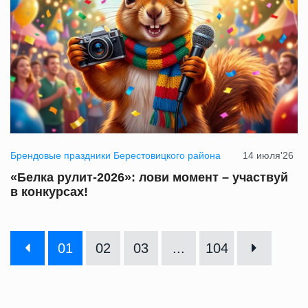
Брендовые праздники Берестовицкого района
14 июля'26
«Белка рулит‑2026»: лови момент – участвуй
в конкурсах!
01
02
03
...
104