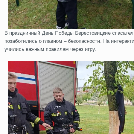
В праздничный День Победы Берестовицкие спасатели
позаботились о главном – безопасности. На интерак
учились важным правилам через игру.