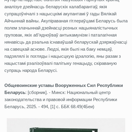
аналізуе дзейнасць беларускіх калабарантаў, якія
супрацоўнічалі з нацысцкімі акупантамі ў гады Вялікай
Айчыннай вайны. Акупіраваная гітлераўцамі Беларусь была
полем злачыннай дзейнасці розных нацыяналістычных
груповак, якіх аб’ядноўваў антыкамунізм і паталагічная
нянавісць да рэальна існаваўшай беларускай дзяржаўнасці
на савецкай аснове. Людзі, якія былі на баку немцаў,
падзялялі іх погляды і нацысцкую ідэалогію, яны разам з
нацыстамі рэалізоўвалі палітыку генацыду, скіраваную
супраць народа Беларусі.
Общевоинские уставы Вооруженных Сил Республики
Беларусь
: [сборник]. - Минск: Национальный центр
законодательства и правовой информации Республики
Беларусь, 2025. - 494, [1] с. ББК 68.49(4Беи)