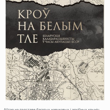
Аўтар на падставе багатых навуковых і архіўных крыніц