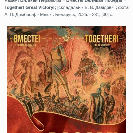
Разам! Вялікая Перамога! = Вместе! Великая Победа! =
Together! Great Victory!;
[складальнік В. В. Давідовіч ; фота
А. П. Дрыбаса]. - Мінск : Беларусь, 2025. - 281, [30] с.