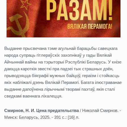
Выданне прысвечана тэме агульнай барацьбы савецкага
народа супраць гітлераўскіх захопнікаў у гады Вялікай
Айчыннай вайны на тэрыторыі Рэспублікі Беларусь. У кнізе
даюцца кароткія звесткі пра падзеі тых страшных дзён,
прыводзяцца біяграфіі мужных байцоў, гераізм і стойкасць
якіх набліжалі дзень Вялікай Перамогі. Багата ілюстраванае
выданне дапоўнена лірычнымі творамі паэтаў, якія сталі
сведкамі ваеннага ліхалецця.
Смирнов, Н. И. Цена предательства
/ Николай Смирнов. -
Минск: Беларусь, 2025. - 391 с.: [16] л.