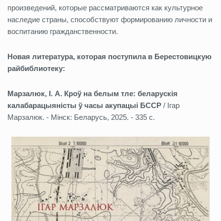
произведений, которые рассматриваются как культурное
наследие страны, способствуют формированию личности и
воспитанию гражданственности.
Новая литература, которая поступила в Берестовицкую
райбиблиотеку:
Марзалюк, І. А. Кроў на белым тле: беларускія
калабарацыяністы ў часы акупацыі БССР
/ Ігар
Марзалюк. - Мінск: Беларусь, 2025. - 335 с.