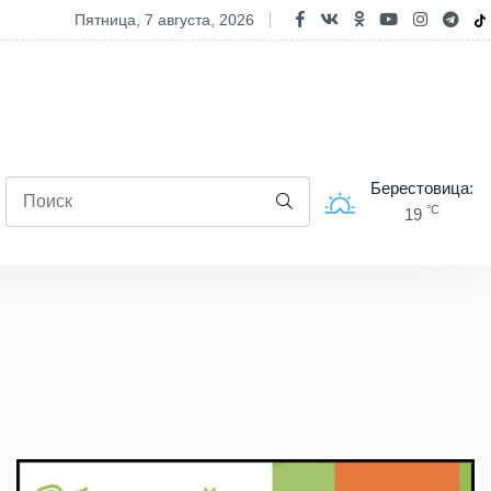
рашаем на свята хлеба "З прыпёкам!"
пятница, 7 августа, 2026
Берестовица:
°C
19