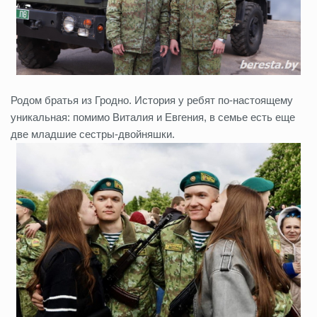
Родом братья из Гродно. История у ребят по-настоящему
уникальная: помимо Виталия и Евгения, в семье есть еще
две младшие сестры-двойняшки.