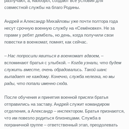
разлучают, а, наоборот, создают все условия для
совместной службы на благо Родины.
Андрей и Александр Михайловы уже почти полтора года
несут срочную военную службу на «Семёновке». Не за
горами у ребят дембель, но день, когда получили свои
повестки в военкомат, помнят, как сейчас.
–
Н
ас попросили явиться в военкомат вдвоем,
–
вспоминают братья с улыбкой. –
Когда узнали, что будем
служить вместе, очень обрадовались. Такой шанс
выпадает не каждому. Конечно, служба нелегка, но мы
рады, что попали именно сюда.
После обучения и принятия военной присяги братья
отправились на заставу. Андрей служит командиром
отделения, а Александр – инспектором. Братья признаются,
что им повезло родиться близнецами. Служба в
пограничной группе – ответственный этап, преодолевать