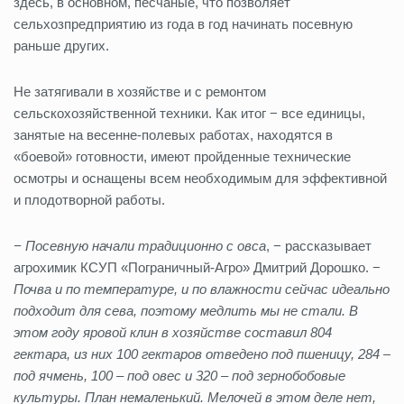
здесь, в основном, песчаные, что позволяет
сельхозпредприятию из года в год начинать посевную
раньше других.
Не затягивали в хозяйстве и с ремонтом
сельскохозяйственной техники. Как итог − все единицы,
занятые на весенне-полевых работах, находятся в
«боевой» готовности, имеют пройденные технические
осмотры и оснащены всем необходимым для эффективной
и плодотворной работы.
− Посевную начали традиционно с овса
, − рассказывает
агрохимик КСУП «Пограничный-Агро» Дмитрий Дорошко. −
Почва и по температуре, и по влажности сейчас идеально
подходит для сева, поэтому медлить мы не стали. В
этом году яровой клин в хозяйстве составил 804
гектара, из них 100 гектаров отведено под пшеницу, 284 –
под ячмень, 100 – под овес и 320 – под зернобобовые
культуры. План немаленький. Мелочей в этом деле нет,