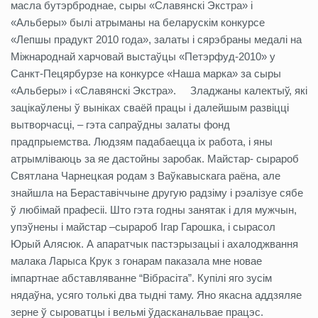
масла бутэрброднае, сыры «Славянскі Экстра» і
«Альберы» былі атрыманы на беларускім конкурсе
«Лепшы прадукт 2010 года», залаты і сярэбраны медалі на
Міжнароднай харчовай выстаўцы «Петэрфуд-2010» у
Санкт-Пецярбурзе на конкурсе «Наша марка» за сыры
«Альберы» і «Славянскі Экстра».
Зладжаны калектыў, які
зацікаўлены ў выніках сваёй працы і далейшым развіцці
вытворчасці, – гэта сапраўдны залаты фонд
прадпрыемства. Людзям падабаецца іх работа, і яны
атрымліваюць за яе дастойны заробак. Майстар- сырароб
Святлана Чарнецкая родам з Ваўкавыскага раёна, але
знайшла на Бераставіччыне другую радзіму і рэалізуе сябе
ў любімай прафесіі. Што гэта годны занятак і для мужчын,
упэўнены і майстар –сырароб Ігар Гарошка, і сырасол
Юрый Алясюк. А апаратчык пастэрызацыі і ахалоджвання
малака Ларыса Крук з гонарам паказала мне новае
імпартнае абставляванне “Вібрасіта”. Купілі яго зусім
нядаўна, усяго толькі два тыдні таму. Яно якасна аддзяляе
зерне ў сыроватцы і вельмі ўдасканальвае працэс.