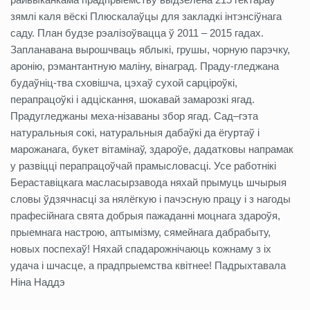
зямлі каля вёскі Плюскалаўцы для закладкі інтэнсіўнага
саду. План будзе рэалізоўвацца ў 2011 – 2015 гадах.
Запланавана вырошчваць яблыкі, грушы, чорную парэчку,
аронію, рэмантантную маліну, вінаград. Праду-гледжана
будаўніц-тва сховішча, цэхаў сухой сарціроўкі,
перапрацоўкі і адціскання, шокавай замарозкі ягад.
Прадугледжаны меха-нізаваны збор ягад. Сад–гэта
натуральныя сокі, натуральныя дабаўкі да ёгуртаў і
марожанага, букет вітамінаў, здароўе, дадатковы напрамак
у развіцці перапрацоўчай прамысловасці. Усе работнікі
Бераставіцкага масласырзавода няхай прымуць шчырыя
словы ўдзячнасці за нялёгкую і пачэсную працу і з нагоды
прафесійнага свята добрыя пажаданні моцнага здароўя,
прыемнага настрою, аптымізму, сямейнага дабрабыту,
новых поспехаў! Няхай спадарожнічаюць кожнаму з іх
удача і шчасце, а прадпрыемства квітнее! Падрыхтавала
Ніна Наддэ