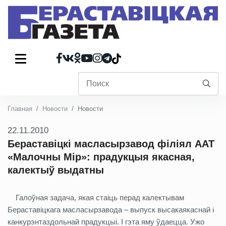
Главная
Новости
Новости
22.11.2010
Бераставіцкі масласырзавод філіял ААТ
«Малочны Мір»: прадукцыя якасная,
калектыў выдатны
Галоўная задача, якая стаіць перад калектывам
Бераставіцкага масласырзавода – выпуск высакаякаснай і
канкурэнтаздольнай прадукцыі. І гэта яму ўдаецца. Ужо