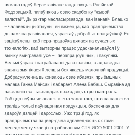
нямала гадоў бераставічане гандлююць з Расійскай
Федэрацыяй, папаўняюць сваю скарбонку “жывой
валютай”. Дырэктар масласырзавода Іван Іванавіч Блашко
– чалавек ініцыятыўны, ён імкнецца, каб прадпрыемства
дынамічна развівалася, узрастаў дабрабыт працаўнікоў. Ён
зацікаўлены, каб пера-працоўка вялася па сучасных
тэхналогіях, каб вытворчы працэс удасканальваўся і ў
выніку выйгравалі ўсе – і перапрацоўшчыкі, і пакупнікі.
Вельмі ўзраслі патрабаванні да сыравіны, а адпаведна
значна змянілася ў лепшы бок якасць малочнай прадукцыі.
Добрасумленна выконваюць свае абавязкі прыёмшчык
малака Ганна Майсак і лабарант Алена Бабаш. Сыравіна ад
насельніцтва і гаспадарак праходзіць строгі кантроль.
Робіцца поўны яе аналіз, а гэта залог таго, што на наш стол
трапіць толькі паўнацэнная прадукцыя, бяспечная для
здароўя дзяцей і дарослых. Ужо трэці год, як
прадпрыемства пацвер-дзіла адпаведнасць сістэмы
менеджменту якасці патрабаванням СТБ ИСО 9001-2001. У
гэтым годзе ад гаспадарак сталі прымаць малако класа