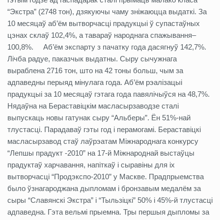
“Экстра” (2748 тон), дзякуючы чаму зніжаюцца выдаткі. За
10 месяцаў аб’ём вытворчасці прадукцыі ў супастаўных
цэнах склаў 102,4%, а тавараў народнага спажывання–
100,8%.
Аб’ём экспарту з пачатку года дасягнуў 142,7%.
Лічба радуе, паказчык выдатны. Сыру сычужнага
выраблена 2716 тон, што на 42 тоны больш, чым за
адпаведны перыяд мінулага года. Аб’ём рэалізацыі
прадукцыі за 10 месяцаў гэтага года павялічыўся на 48,7%.
Нядаўна на Бераставіцкім масласырзаводзе сталі
выпускаць новы гатунак сыру “Альберы”. Ён 51%-най
тлустасці. Парадаваў гэты год і перамогамі. Бераставіцкі
масласырзавод стаў лаўрэатам Міжнароднага конкурсу
“Лепшы прадукт -2010” на 17-й Міжнароднай выстаўцы
прадуктаў харчавання, напіткаў і сыравіны для іх
вытворчасці “Продэкспо-2010” у Маскве. Прадпрыемства
было ўзнагароджана дыпломам і бронзавым медалём за
сыры “Славянскі Экстра” і “Тыльзіцкі” 50% і 45%-й тлустасці
адпаведна. Гэта вельмі прыемна. Тры першыя дыпломы за