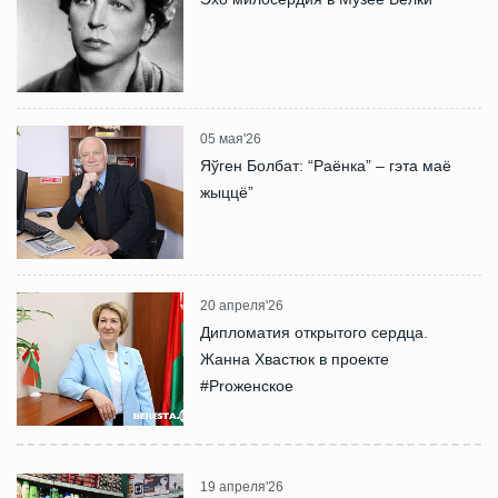
05 мая'26
Яўген Болбат: “Раёнка” – гэта маё
жыццё”
20 апреля'26
Дипломатия открытого сердца.
Жанна Хвастюк в проекте
#Proженское
19 апреля'26