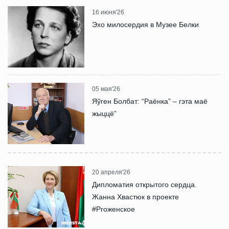
16 июня'26
Эхо милосердия в Музее Белки
05 мая'26
Яўген Болбат: “Раёнка” – гэта маё
жыццё”
20 апреля'26
Дипломатия открытого сердца.
Жанна Хвастюк в проекте
#Proженское