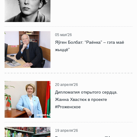
05 мая'26
Яўген Болбат: “Раёнка” – гэта маё
жыццё”
20 апреля'26
Дипломатия открытого сердца.
Жанна Хвастюк в проекте
#Proженское
19 апреля'26