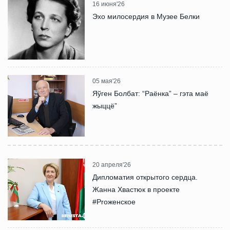
16 июня'26
Эхо милосердия в Музее Белки
05 мая'26
Яўген Болбат: “Раёнка” – гэта маё
жыццё”
20 апреля'26
Дипломатия открытого сердца.
Жанна Хвастюк в проекте
#Proженское