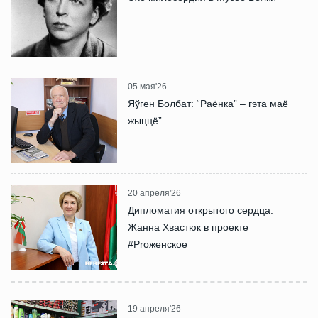
05 мая'26
Яўген Болбат: “Раёнка” – гэта маё
жыццё”
20 апреля'26
Дипломатия открытого сердца.
Жанна Хвастюк в проекте
#Proженское
19 апреля'26