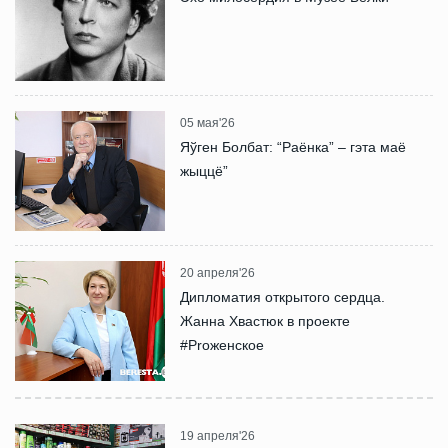
05 мая'26
Яўген Болбат: “Раёнка” – гэта маё
жыццё”
20 апреля'26
Дипломатия открытого сердца.
Жанна Хвастюк в проекте
#Proженское
19 апреля'26