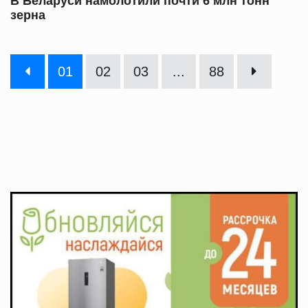
В Беларуси намолотили почти 6 млн тонн
зерна
01
02
03
...
88