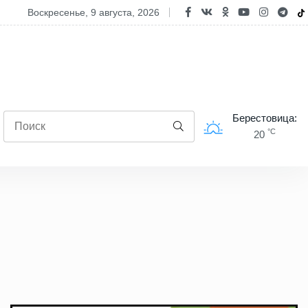
т ли завтра дожди? О погоде 9 августа рассказали синоптики
воскресенье, 9 августа, 2026
Берестовица:
°C
20