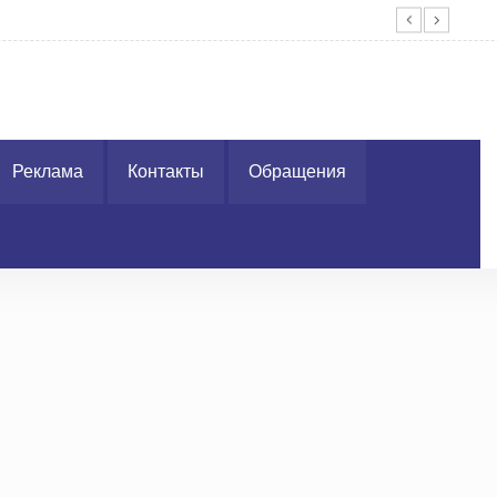
нках мошенников поступило в милицию за минувшие сутки
Реклама
Контакты
Обращения