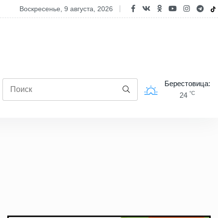
воскресенье, 9 августа, 2026
Сколько зарабатывают строители? В Белстате п
Берестовица:
°C
24