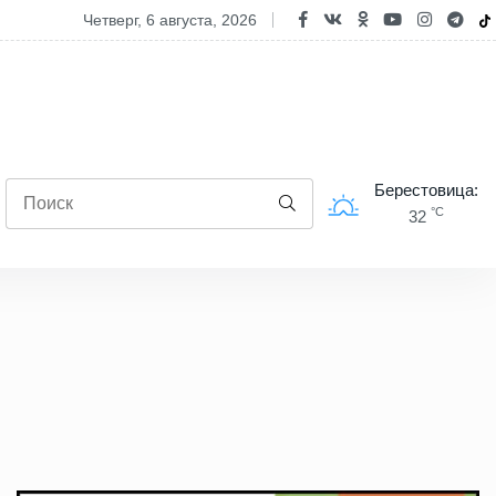
родно состоится открытый диалог с Министром информации
четверг, 6 августа, 2026
Берестовица:
°C
32