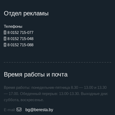
Отдел рекламы
Телефоны
8 0152 715-077
8 0152 715-048
8 0152 715-088
Время работы и почта
Время работы: понедельник-пятница 8.30 — 13.00 и 13.30
— 17.00. Обеденный перерыв: 13.00-13.30. Выходные дни:
суббота, воскресенье.
E-mail:
bg@beresta.by