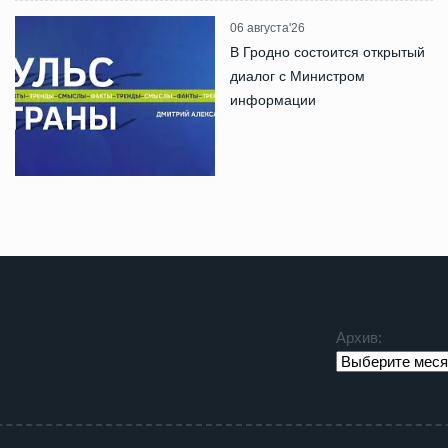
06 августа'26
В Гродно состоится открытый
диалог с Министром
информации
Архив: